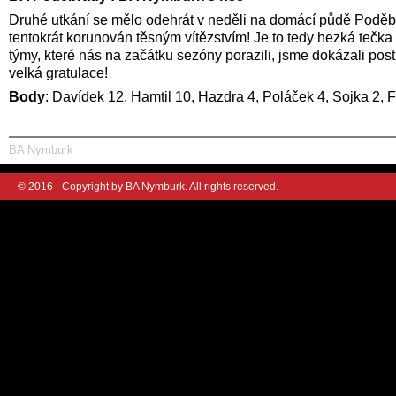
Druhé utkání se mělo odehrát v neděli na domácí půdě Poděbr
tentokrát korunován těsným vítězstvím! Je to tedy hezká tečk
týmy, které nás na začátku sezóny porazili, jsme dokázali po
velká gratulace!
Body
: Davídek 12, Hamtil 10, Hazdra 4, Poláček 4, Sojka 2, 
BA Nymburk
© 2016 - Copyright by BA Nymburk. All rights reserved.