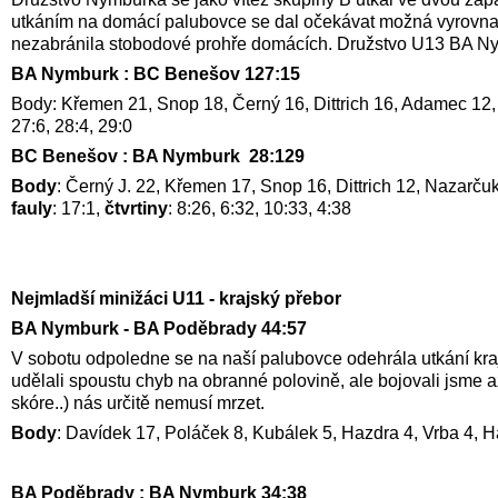
utkáním na domácí palubovce se dal očekávat možná vyrovnaně
nezabránila stobodové prohře domácích. Družstvo U13 BA Nym
BA Nymburk : BC Benešov 127:15
Body: Křemen 21, Snop 18, Černý 16, Dittrich 16, Adamec 12, Naz
27:6, 28:4, 29:0
BC Benešov : BA Nymburk 28:129
Body
: Černý J. 22, Křemen 17, Snop 16, Dittrich 12, Nazarču
fauly
: 17:1,
čtvrtiny
: 8:26, 6:32, 10:33, 4:38
Nejmladší minižáci U11 - krajský přebor
BA Nymburk - BA Poděbrady 44:57
V sobotu odpoledne se na naší palubovce odehrála utkání kra
udělali spoustu chyb na obranné polovině, ale bojovali jsme
skóre..) nás určitě nemusí mrzet.
Body
: Davídek 17, Poláček 8, Kubálek 5, Hazdra 4, Vrba 4, Ha
BA Poděbrady : BA Nymburk 34:38