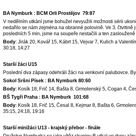
BA Nymburk : BCM Orli Prostějov 79:87
V nedělním utkání jsme bohužel nevyužili možnosti sérii ukon
nedařilo se nám zejména na obranné polovině. Ve 3. čtvrtině js
posledních 5 min, jsme na soupeře nestačili a ten zaslouženě 
Body
: Jirák 20, Kovář 15, Kábrt 15, Vejvar 7, Kulich a Valent
30:18, 14:27
Starší žáci U15
Poslední dva zápasy odehráli žáci na venkovní palubovce. Byť 
Sokol Sršni Písek : BA Nymburk 80:60
Body
: Kosík 18, Frič 14, Bašta 8, Grmolenský 5, Cogan 4, Če
BŠ Tygři Praha : BA Nymburk 101:68
Body
: Kosík 18, Frič 15, Česal 8, Kejmar 8, Bašta 6, Grmolen
35:15, 24:18, 19:16
Starší minižáci U13 - krajský přebor - finále
Družstvo Nymburka se jako vítěz skupiny B utkal ve dvou záp