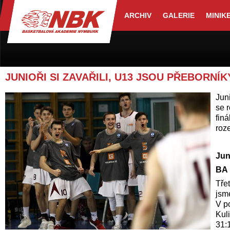
ARCHIV
GALERIE
MINIK
JUNIOŘI SI ZAVAŘILI, U13 JSOU PŘEBORNÍ
Juni
se r
fin
roz
Jun
BA 
Třet
jsme
V po
Kuli
31: