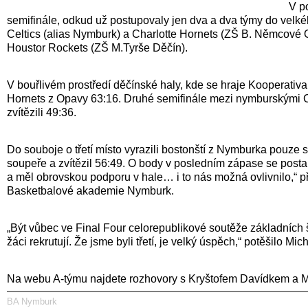
V p
semifinále, odkud už postupovaly jen dva a dva týmy do velkéh
Celtics (alias Nymburk) a Charlotte Hornets (ZŠ B. Němcové
Houstor Rockets (ZŠ M.Tyrše Děčín).
V bouřlivém prostředí děčínské haly, kde se hraje Kooperativ
Hornets z Opavy 63:16. Druhé semifinále mezi nymburskými Ce
zvítězili 49:36.
Do souboje o třetí místo vyrazili bostonští z Nymburka pouze s
soupeře a zvítězil 56:49. O body v posledním zápase se postar
a měl obrovskou podporu v hale… i to nás možná ovlivnilo,“ při
Basketbalové akademie Nymburk.
„Být vůbec ve Final Four celorepublikové soutěže základních
žáci rekrutují. Že jsme byli třetí, je velký úspěch,“ potěšilo Mi
Na webu A-týmu najdete rozhovory s Kryštofem Davídkem a
BA Nymburk