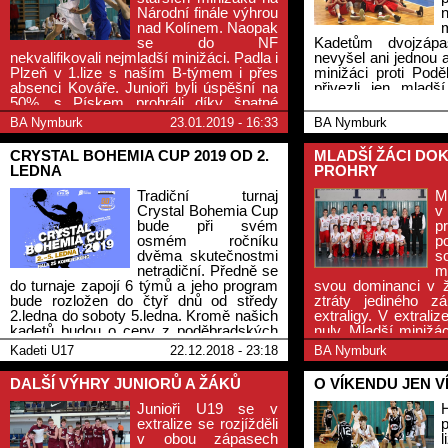
Národní finále výhrou
nad Kolínem. Naopak
se do NF
Kadetům dvojzápa
nekvalifikovali nejmladší minižáci. Padla i
nevyšel ani jednou a
Plzeň v 1.lize s naším B-týmem i přes
minižáci proti Pod
absenci Kováře. Junioři byli úspěšní na
přivezli jen mlad
50%, s Pískem prohráli díky špatné
potěšil i nejmlad
obraně, proti pražským Sokolům to bylo
Šmoulince všechno 
BA Nymburk
23.01.2019 - 16:33
BA Nymburk
lepší. Starší žáci byli rovněž jednou
úspěšní a jednou prohráli na
CRYSTAL BOHEMIA CUP 2019 OD 2.
MLADŠÍ ŽÁCI DOK
severomoravské štaci.
LEDNA
PROHRY
Tradiční turnaj
M
Crystal Bohemia Cup
v
bude při svém
p
osmém ročníku
p
dvěma skutečnostmi
s
netradiční. Předně se
m
do turnaje zapojí 6 týmů a jeho program
svou dominanci v ž
bude rozložen do čtyř dnů od středy
ztráty jediného zá
2.ledna do soboty 5.ledna. Kromě našich
extraligy. V extrali
kadetů budou o ceny z poděbradských
nuly. Mladší minižáci
skláren bojovat reprezentace Česka,
zápase Český Brod 
Kadeti U17
22.12.2018 - 23:18
BA Nymburk
Slovenska, Japonska a dva týmy
druhém nebyli bodov
z Německa. Hrát se bude v hale ZŠ
DALŠÍ VÝHRY JUNIORŮ A ŽÁKŮ
O VÍKENDU JEN V
Komenského
Junioři U19 se v
extralize se rozjížděli
v obou zápasech