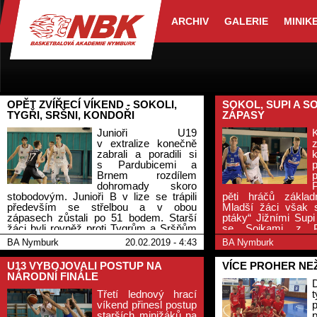
ARCHIV
GALERIE
MINIK
OPĚT ZVÍŘECÍ VÍKEND - SOKOLI,
SOKOL, SUPI A SO
TYGŘI, SRŠNI, KONDOŘI
ZÁPASY
Junioři U19
v extralize konečně
zabrali a poradili si
s Pardubicemi a
Brnem rozdílem
dohromady skoro
stobodovým. Junioři B v lize se trápili
pěti hráčů základn
především se střelbou a v obou
Mladší žáci však s
zápasech zůstali po 51 bodem. Starší
ptáky“ Jižními Supi 
žáci byli rovněž proti Tygrům a Sršňům
se Sojkami z Pe
úspěšní, oba domácí zápasy bezpečně
minižáci na Brandý
BA Nymburk
20.02.2019 - 4:43
BA Nymburk
vyhráli. Starší minižáci deklasovali
prohráli dvakrát vy
Kondory z Liberce ve dvou zápasech o
U13 VYBOJOVALI POSTUP NA
VÍCE PROHER NE
celkem 223 bodů.
NÁRODNÍ FINÁLE
Třetí lednový hrací
t
víkend přinesl postup
starších minižáků na
p