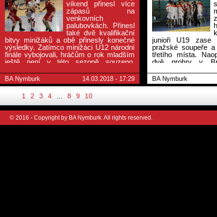
víkend přinesl více
zápasů na
venkovních
palubovkách. Přinesl
také dvě kvalifikační
bitvy minižáků a obě přinesly konečné
junioři U19 zase 
výsledky. Zatímco minižáci U12 národní
pražské soupeře a 
finále vybojovali, hráčům o rok mladším
třetího místa. Na
ještě není v této sezoně souzeno.
dvě prohry v Br
V dalších zápasech skončily výsledky
zavřely postup na
v podstatě podle předpokladů.
přejeli dalšího sou
BA Nymburk
14.03.2018 - 17:29
BA Nymburk
neprohráli.
1
2
3
4
...
8
9
10
© 2016 - Copyright by BA Nymburk. All rights reserved.