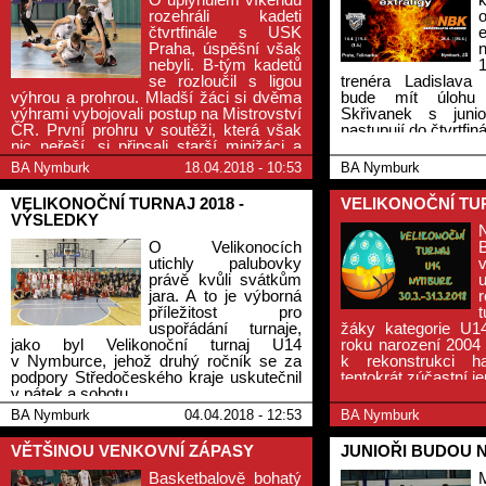
rozehráli kadeti
čtvrtfinále s USK
Praha, úspěšní však
nebyli. B-tým kadetů
se rozloučil s ligou
trenéra Ladislava
výhrou a prohrou. Mladší žáci si dvěma
bude mít úlohu
výhrami vybojovali postup na Mistrovství
Skřivanek s junio
ČR. První prohru v soutěži, která však
nastupují do čtvrtfin
nic neřeší, si připsali starší minižáci a
nejmladší minižáci jeden zápas vyhráli a
BA Nymburk
18.04.2018 - 10:53
BA Nymburk
jeden prohráli.
VELIKONOČNÍ TURNAJ 2018 -
VELIKONOČNÍ TUR
VÝSLEDKY
O Velikonocích
utichly palubovky
právě kvůli svátkům
jara. A to je výborná
příležitost pro
t
uspořádání turnaje,
žáky kategorie U14
jako byl Velikonoční turnaj U14
roku narození 2004
v Nymburce, jehož druhý ročník se za
k rekonstrukci 
podpory Středočeského kraje uskutečnil
tentokrát zúčastní j
v pátek a sobotu.
BA Nymburk
04.04.2018 - 12:53
BA Nymburk
VĚTŠINOU VENKOVNÍ ZÁPASY
JUNIOŘI BUDOU 
Basketbalově bohatý