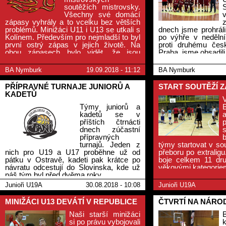
soutěžích mistrovsky.
Všechny své domácí
zápasy vyhrály a to vcelku bez větších
problémů. Minižáci U11 i U13 se utkali s
dnech jsme prohráli
Kolínem. Především pro nejmladší to byl
po výhře v neděln
první ostrý zápas v jejich životě. Na
proti druhému če
obou zápasech bylo vidět, že jsou
Praha, jsme obsadili 
technicky dál. Žáci měli soupeře ze
severu. Ústí hrálo v první půli vyrovnaně,
BA Nymburk
19.09.2018 - 11:12
BA Nymburk
Děčín příliš neodporoval.
PŘÍPRAVNÉ TURNAJE JUNIORŮ A
START SOUTĚŽÍ Z
KADETŮ
Týmy juniorů a
kadetů se v
a
příštích čtrnácti
dnech zúčastní
přípravných
turnajů. Jeden z
týmy startovat v so
nich pro U19 a U17 proběhne už od
přeboru po extralig
pátku v Ostravě, kadeti pak krátce po
boje celkem 11 dru
návratu odcestují do Slovinska, kde už
věkovými kategorie
náš tým byl před dvěma roky.
Junioři U19A
30.08.2018 - 10:08
Junioři U19A
MINIŽÁCI U13 DEVÁTÍ V REPUBLICE
ČTVRTÍ NA NÁROD
Naši starší minižáci
si po právu vybojovali