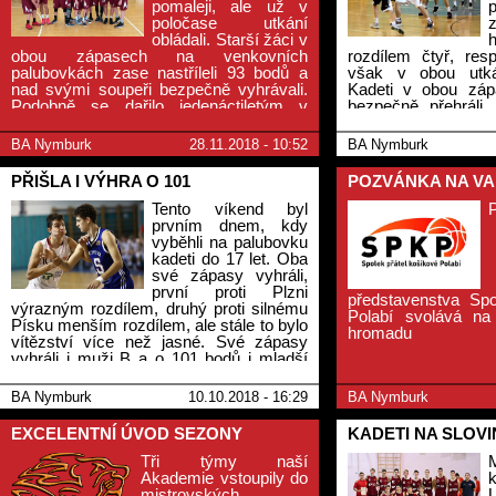
pomaleji, ale už v
poločase utkání
obládali. Starší žáci v
obou zápasech na venkovních
rozdílem čtyř, res
palubovkách zase nastříleli 93 bodů a
však v obou utkán
nad svými soupeři bezpečně vyhrávali.
Kadeti v obou záp
Podobně se dařilo jedenáctiletým v
bezpečně přehráli,
Kolíně. Na druhé straně stáli muži B,
výhra nad Prostěj
kteří chtěli v Jindřichově Hradci oplatit
žáci zabodovali nap
BA Nymburk
28.11.2018 - 10:52
BA Nymburk
domácí prohru, ale i tentokrát byl loňský
a uspěli i mladší 
účastník KNBL lepší. Junioři v lize nedali
Českém Brodě.
PŘIŠLA I VÝHRA O 101
POZVÁNKA NA V
ani 40 bodů a oba zápasy prohráli.
Tento víkend byl
prvním dnem, kdy
vyběhli na palubovku
kadeti do 17 let. Oba
své zápasy vyhráli,
první proti Plzni
představenstva Spo
výrazným rozdílem, druhý proti silnému
Polabí svolává na
Písku menším rozdílem, ale stále to bylo
hromadu
vítězství více než jasné. Své zápasy
vyhráli i muži B a o 101 bodů i mladší
žáci U14. Jen mladší minižáci U12 našli
přemožitele v poděbradském družstvu.
BA Nymburk
10.10.2018 - 16:29
BA Nymburk
EXCELENTNÍ ÚVOD SEZONY
KADETI NA SLOVI
Tři týmy naší
Akademie vstoupily do
mistrovských
U