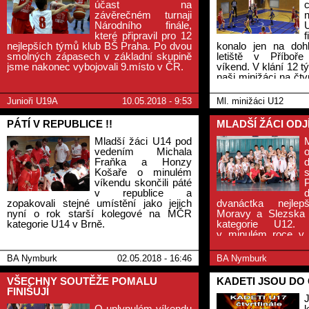
účast na
závěrečném turnaji
Národního finále,
které připravil pro 12
nejlepších týmů klub BŠ Praha. Po dvou
konalo jen na doh
smolných zápasech v základní skupině
letiště v Příboře
jsme nakonec vybojovali 9.místo v ČR.
víkend. V klání 12 t
naši minižáci na čtv
nevyšly poslední dv
Junioři U19A
10.05.2018 - 9:53
Ml. minižáci U12
PÁTÍ V REPUBLICE !!
MLADŠÍ ŽÁCI ODJ
Mladší žáci U14 pod
vedením Michala
o
Fraňka a Honzy
Košaře o minulém
víkendu skončili páté
v republice a
zopakovali stejné umístění jako jejich
dvanáctka nejle
nyní o rok starší kolegové na MČR
Moravy a Slezska 
kategorie U14 v Brně.
kategorie U12.
v minulém roce v P
třetí místo a nejmén
zopakovat i na Mor
BA Nymburk
02.05.2018 - 16:46
BA Nymburk
VŠECHNY SOUTĚŽE POMALU
KADETI JSOU DO
FINIŠUJÍ
O uplynulém víkendu
k